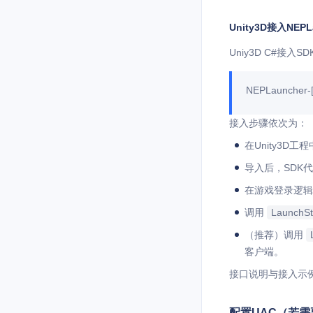
Unity3D接入NEPL
Uniy3D C#接入
NEPLauncher-[
接入步骤依次为：
在Unity3D工程
导入后，SDK代
在游戏登录逻
调用
LaunchSt
（推荐）调用
客户端。
接口说明与接入示
配置UAC（若