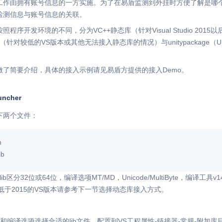
工作由拥有账号信息的一方实施。为了在易盾监测到外挂时方便了解是哪
检测信息与账号信息的关联。
程序开发环境的不同，分为VC++静态库（针对Visual Studio 20
（针对较低的VS版本或其他无法接入静态库的情况）与unitypackage（Un
做了简要介绍，具体的接入示例请见易盾方提供的接入Demo。
ncher
下两个文件：
h
ib
.lib区分32位或64位，编译选项MT/MD，Unicode/MultiByte，编译工具v14
5，低于2015的VS版本请参考下一节选择动态库接入方式。
和编译选项选择合适的lib文件，配置到VS工程属性-链接器-常规-附加库