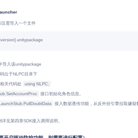
auncher
SDK仅需导入一个文件
version].unitypackage
中导入该unitypackage
码位于NLPC目录下
辑相关代码处
using NLPC;
ub.SetAccountProc
接口初始化角色信息。
LaunchStub.PullDoubtData
接入数据透传功能，从反外挂引擎拉取嫌疑
例详见第四章SDK接入调用说明。
需要开启驱动防护功能，则需要进行配置）