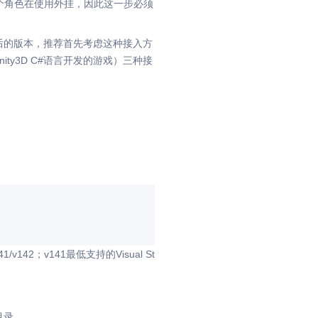
个角色在使用外挂，因此这一步必须
15以后的版本，推荐首先考虑这种接入方
ity3D C#语言开发的游戏）三种接
1/v142；v141最低支持的Visual St
目录