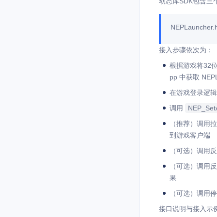
动态库SDK包含三
NEPLauncher.h
接入步骤依次为：
根据游戏将32位或
pp 中获取 NEPL
在游戏登录逻
调用
NEP_SetA
（推荐）调用
到游戏客户端
（可选）调用
（可选）调用
果
（可选）调用
接口说明与接入示