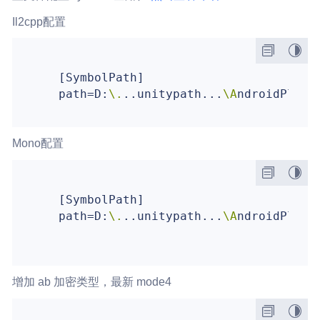
Il2cpp配置
   [SymbolPath]  

   path=D:
\.
..unitypath...
\A
ndroidPlaye
Mono配置
   [SymbolPath]

   path=D:
\.
..unitypath...
\A
ndroidPlaye
增加 ab 加密类型，最新 mode4