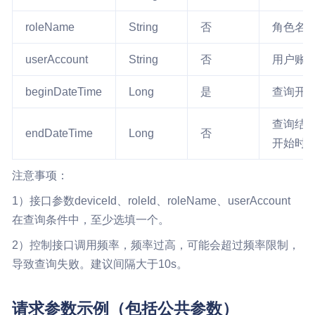
roleName
String
否
角色名
userAccount
String
否
用户账
beginDateTime
Long
是
查询开
查询结
endDateTime
Long
否
开始时间
注意事项：
1）接口参数deviceId、roleId、roleName、userAccount
在查询条件中，至少选填一个。
2）控制接口调用频率，频率过高，可能会超过频率限制，
导致查询失败。建议间隔大于10s。
请求参数示例（包括公共参数）