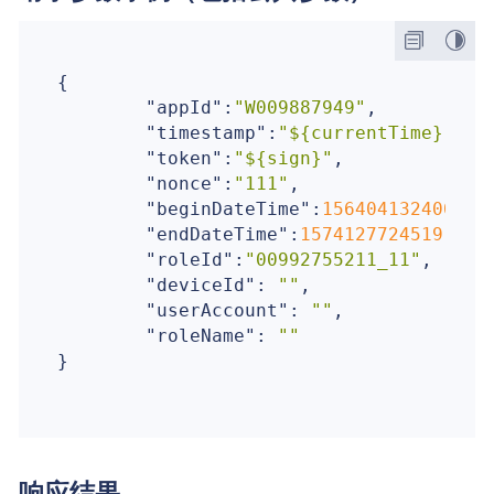
{

"appId"
:
"W009887949"
,

"timestamp"
:
"${currentTime}"
,

"token"
:
"${sign}"
,

"nonce"
:
"111"
,

"beginDateTime"
:
1564041324000
,

"endDateTime"
:
1574127724519
,

"roleId"
:
"00992755211_11"
, 

"deviceId"
: 
""
,

"userAccount"
: 
""
,

"roleName"
: 
""
}

响应结果