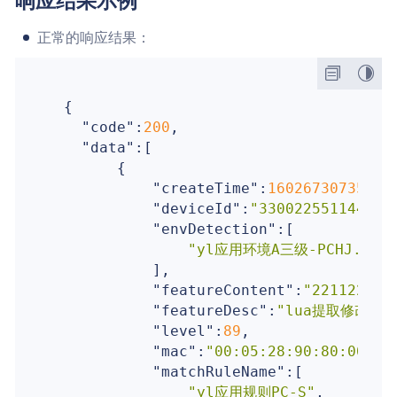
响应结果示例
正常的响应结果：
  {

"code"
:
200
,

"data"
:[

        {

"createTime"
:
1602673073516
,

"deviceId"
:
"330022551144889
"envDetection"
:[

"yl应用环境A三级-PCHJ.yl.S
            ],

"featureContent"
:
"221122334
"featureDesc"
:
"lua提取修改器.e
"level"
:
89
,

"mac"
:
"00:05:28:90:80:00:1e
"matchRuleName"
:[

"yl应用规则PC-S"
,
