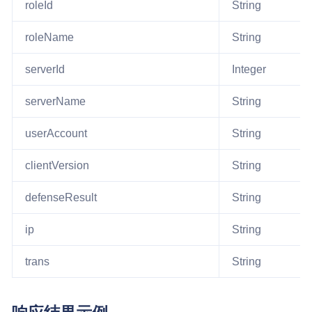
roleId
String
roleName
String
serverId
Integer
serverName
String
userAccount
String
clientVersion
String
defenseResult
String
ip
String
trans
String