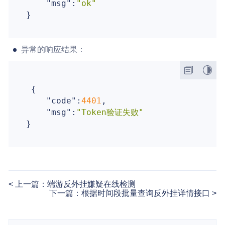
"msg"
:
"ok"
异常的响应结果：
 {

"code"
:
4401
,

"msg"
:
"Token验证失败"
上一篇：端游反外挂嫌疑在线检测
下一篇：根据时间段批量查询反外挂详情接口