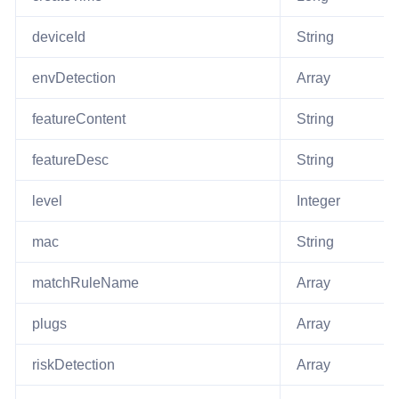
deviceId
String
envDetection
Array
featureContent
String
featureDesc
String
level
Integer
mac
String
matchRuleName
Array
plugs
Array
riskDetection
Array