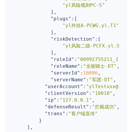
"yl风险规则PC-S"
            ],

"plugs"
:[

"yl外挂A-PCWG.yl.T1"
            ],

"riskDetection"
:[

"yl风险二级-PCFX.yl.S2"
            ],

"roleId"
:
"00992755211_11"
,

"roleName"
:
"全能骑士-DT"
,

"serverId"
:
10086
,

"serverName"
:
"军团-DT"
,

"userAccount"
:
"ylTestxxx@126.
"clientVersion"
:
"10010"
,

"ip"
:
"127.0.0.1"
,

"defenseResult"
:
"拦截成功"
,

"trans"
:
"客户端直传"
        }

    ],
