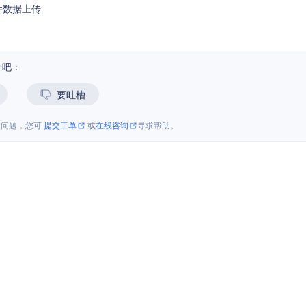
件数据上传
价吧：
要吐槽
关问题，您可
提交工单
或
在线咨询
寻求帮助。