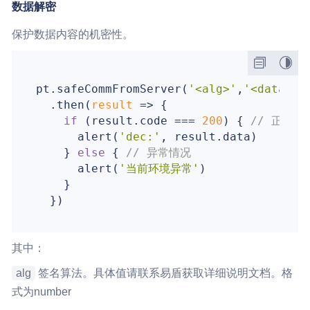
数据解密
保护数据内容的机密性。
pt.safeCommFromServer(
'<alg>'
,
'<data>'
)

  .then(
result
 =>
 {

if
 (result.code === 
200
) { 
// 正常情
      alert(
'dec:'
, result.data)

    } 
else
 { 
// 异常情况
      alert(
'当前环境异常'
)

    }

其中：
alg
签名算法。具体值请联系易盾获取详细说明文档。格
式为number