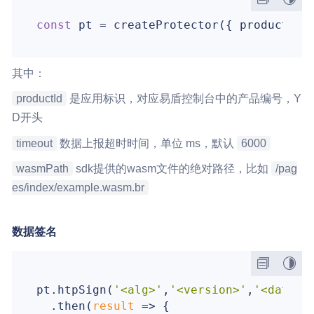
const
 pt = createProtector({ 
productId
:
其中：
productId
是应用标识，对应易盾控制台中的产品编号，Y
D开头
timeout
数据上报超时时间，单位 ms，默认
6000
wasmPath
sdk提供的wasm文件的绝对路径，比如
/pag
es/index/example.wasm.br
数据签名
pt.htpSign(
'<alg>'
,
'<version>'
,
'<data>'
)
  .then(
result
 =>
 {
