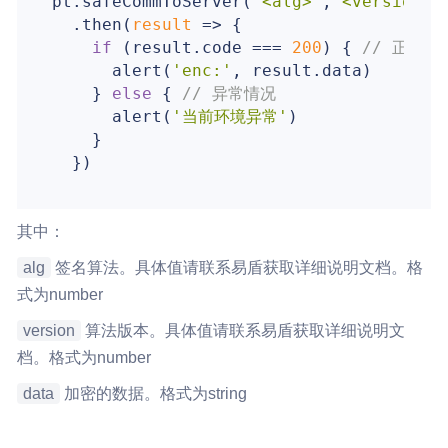
pt.safeCommToServer(
'<alg>'
,
'<version>'
  .then(
result
 =>
 {

if
 (result.code === 
200
) { 
// 正常情
      alert(
'enc:'
, result.data)

    } 
else
 { 
// 异常情况
      alert(
'当前环境异常'
)

    }

其中：
alg
签名算法。具体值请联系易盾获取详细说明文档。格
式为number
version
算法版本。具体值请联系易盾获取详细说明文
档。格式为number
data
加密的数据。格式为string