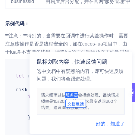
businessId
由易盾后台分配，并在官网“服务管理”中
示例代码：
**注意：**特别的，当需要在回调中进行某些操作时，需要
注意该操作是否是线程安全的，如在cocos-lua项目中，由
于lua并不支持多线程，请将lua的方法调用放在主线程进行
鼠标划取内容，快速反馈问题
选中文档中有疑惑的内容，即可快速反馈
let
 risk = 
NTESRiskUniPerception
.foment
问题，我们将会跟进处理。
risk.getTokenAsync(
"易盾提供的业务id"
, wit
if
 (result.code == 
200
) {

// 获取token成功
print
(
"async token :%@"
, result.
    } 
else
 {

好的，知道了
// 获取token失败