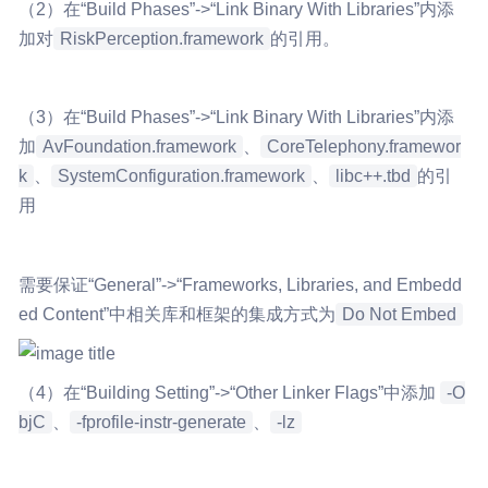
（2）在“Build Phases”->“Link Binary With Libraries”内添
加对
RiskPerception.framework
的引用。
（3）在“Build Phases”->“Link Binary With Libraries”内添
加
AvFoundation.framework
、
CoreTelephony.framewor
k
、
SystemConfiguration.framework
、
libc++.tbd
的引
用
需要保证“General”->“Frameworks, Libraries, and Embedd
ed Content”中相关库和框架的集成方式为
Do Not Embed
（4）在“Building Setting”->“Other Linker Flags”中添加
-O
bjC
、
-fprofile-instr-generate
、
-lz