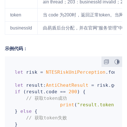
ain thread；203：businessId invalid；204
token
当 code 为200时，返回正常token。
businessId
由易盾后台分配，并在官网“服务管理”中
示例代码：
let
 risk = 
NTESRiskUniPerception
.foment
let
 result:
AntiCheatResult
 = risk.getTo
if
 (result.code == 
200
) {

// 获取token成功
print
(
"result.token: 
\(
} 
else
 {

// 获取token失败
}
