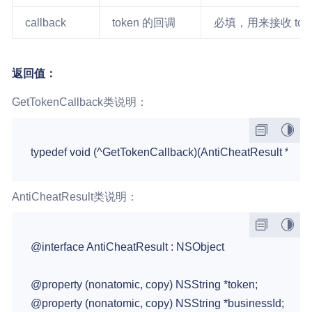
callback
token 的回调
必填，用来接收 tok
返回值：
GetTokenCallback类说明：
AntiCheatResult类说明：
@interface AntiCheatResult : NSObject

@property (nonatomic, copy) NSString *token;

@property (nonatomic, copy) NSString *businessId;
