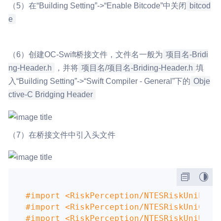
（5）在“Building Setting”->“Enable Bitcode”中关闭
bitcod
e
（6）创建OC-Swift桥接文件，文件名一般为
项目名-Bridi
ng-Header.h
，并将
项目名/项目名-Briding-Header.h
填
入“Building Setting”->“Swift Compiler - General”下的
Obje
ctive-C Bridging Header
（7）在桥接文件中引入头文件
#import 
<RiskPerception/NTESRiskUniPerc
#import 
<RiskPerception/NTESRiskUniConf
#import 
<RiskPerception/NTESRiskUniUtil