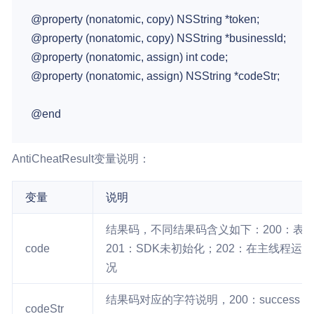
@property (nonatomic, copy) NSString *token;

@property (nonatomic, copy) NSString *businessId;

@property (nonatomic, assign) int code;

@property (nonatomic, assign) NSString *codeStr;

AntiCheatResult变量说明：
变量
说明
结果码，不同结果码含义如下：200：表
code
201：SDK未初始化；202：在主线程运行；2
况
结果码对应的字符说明，200：success；201：erro
codeStr