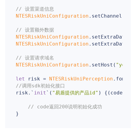
// 设置渠道信息
NTESRiskUniConfiguration
.setChannel(
"Ap
// 设置额外数据
NTESRiskUniConfiguration
.setExtraData(
"
NTESRiskUniConfiguration
.setExtraData(
"
// 设置请求域名
NTESRiskUniConfiguration
.setHost(
"yourH
let
 risk = 
NTESRiskUniPerception
//调用sdk初始化接口
risk.`
init
`(
"易盾提供的产品id"
) {(code: 
In
// code返回200说明初始化成功