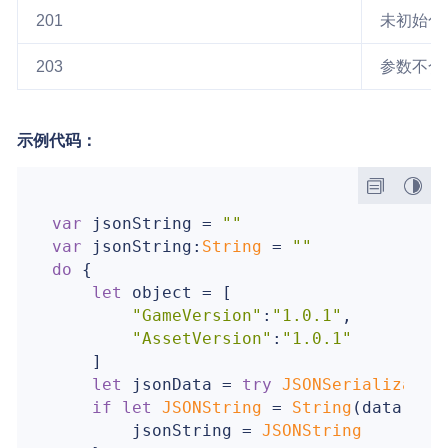
201
未初始化
203
参数不合
示例代码：
var
 jsonString = 
""
var
 jsonString:
String
 = 
""
do
 {

let
 object = [

"GameVersion"
:
"1.0.1"
,

"AssetVersion"
:
"1.0.1"
    ]

let
 jsonData = 
try
JSONSerializatio
if
let
JSONString
 = 
String
(data: js
        jsonString = 
JSONString