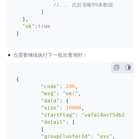
//... 此处省略99条数据
        ]

  },

"ok"
:
true
当需要继续执行下一批次查询时：
{

"code"
: 
200
,

"msg"
: 
"ok!"
,

"data"
: {

"size"
: 
10000
,

"startFlag"
: 
"vafal4asf5db2s1gf
"detail"
: [

        {

"groupClusterId"
: 
"xxx"
,
