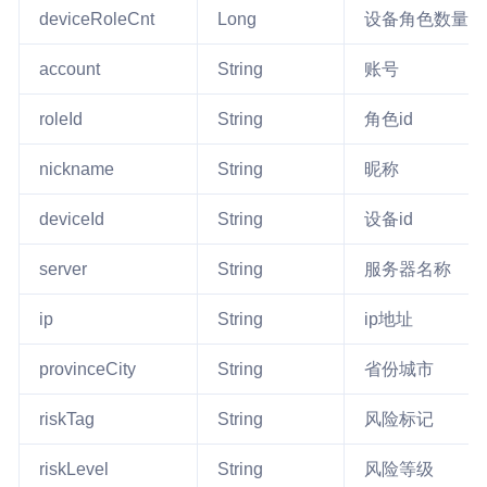
deviceRoleCnt
Long
设备角色数量
account
String
账号
roleId
String
角色id
nickname
String
昵称
deviceId
String
设备id
server
String
服务器名称
ip
String
ip地址
provinceCity
String
省份城市
riskTag
String
风险标记
riskLevel
String
风险等级