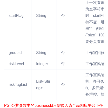
上一次查询的返回
为空字符串"
startFlag
String
否
时，start
持不变，继续调
串""，例如返回数据
{"size": 100, 
要分页查询
groupId
String
否
工作室团伙I
riskLevel
Integer
否
工作室风险等
工作室风险标签
List<Stri
机、多开(Cli
riskTagList
否
ng>
r)、多开聚合(
备群控、轨
PS: 公共参数中的businessId只需传入该产品相应平台下任