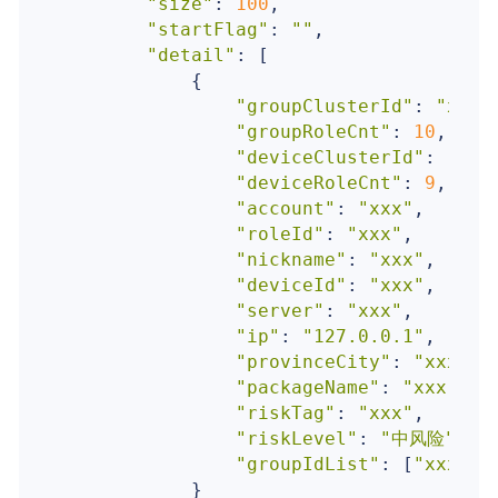
"size"
: 
100
,

"startFlag"
: 
""
,

"detail"
: [

            {

"groupClusterId"
: 
"xxx"
,
"groupRoleCnt"
: 
10
,

"deviceClusterId"
: 
"xxx
"deviceRoleCnt"
: 
9
,

"account"
: 
"xxx"
,

"roleId"
: 
"xxx"
,

"nickname"
: 
"xxx"
,

"deviceId"
: 
"xxx"
,

"server"
: 
"xxx"
,

"ip"
: 
"127.0.0.1"
,

"provinceCity"
: 
"xxx"
,

"packageName"
: 
"xxx"
,

"riskTag"
: 
"xxx"
,

"riskLevel"
: 
"中风险"
,

"groupIdList"
: [
"xxx"
, 
            }
