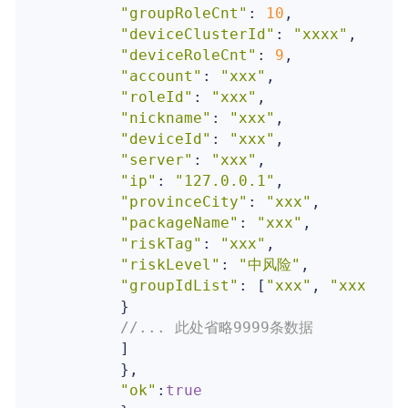
"groupRoleCnt"
: 
10
,

"deviceClusterId"
: 
"xxxx"
,

"deviceRoleCnt"
: 
9
,

"account"
: 
"xxx"
,

"roleId"
: 
"xxx"
,

"nickname"
: 
"xxx"
,

"deviceId"
: 
"xxx"
,

"server"
: 
"xxx"
,

"ip"
: 
"127.0.0.1"
,

"provinceCity"
: 
"xxx"
,

"packageName"
: 
"xxx"
,

"riskTag"
: 
"xxx"
,

"riskLevel"
: 
"中风险"
,

"groupIdList"
: [
"xxx"
, 
"xxx"
]

        }

//... 此处省略9999条数据
        ]

        },

"ok"
:
true