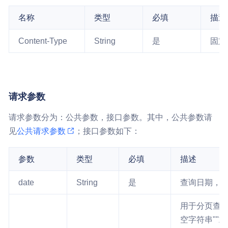
名称
类型
必填
描述
Content-Type
String
是
固定值：
请求参数
请求参数分为：公共参数，接口参数。其中，公共参数请
见
公共请求参数
；接口参数如下：
参数
类型
必填
描述
date
String
是
查询日期，yyy
用于分页查
空字符串""