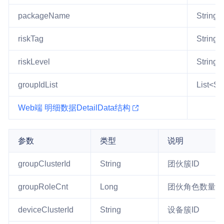
packageName
String
riskTag
String
riskLevel
String
groupIdList
List<St
Web端 明细数据DetailData结构
参数
类型
说明
groupClusterId
String
团伙簇ID
groupRoleCnt
Long
团伙角色数量
deviceClusterId
String
设备簇ID