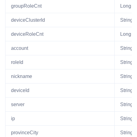
groupRoleCnt
Long
deviceClusterId
String
deviceRoleCnt
Long
account
String
roleId
String
nickname
String
deviceId
String
server
String
ip
String
provinceCity
String