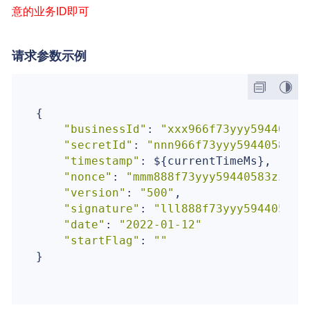
意的业务ID即可
请求参数示例
{

"businessId"
: 
"xxx966f73yyy59440583
"secretId"
: 
"nnn966f73yyy59440583zz
"timestamp"
: ${currentTimeMs},

"nonce"
: 
"mmm888f73yyy59440583zzz9b
"version"
: 
"500"
,

"signature"
: 
"lll888f73yyy59440583z
"date"
: 
"2022-01-12"
"startFlag"
: 
""
}
