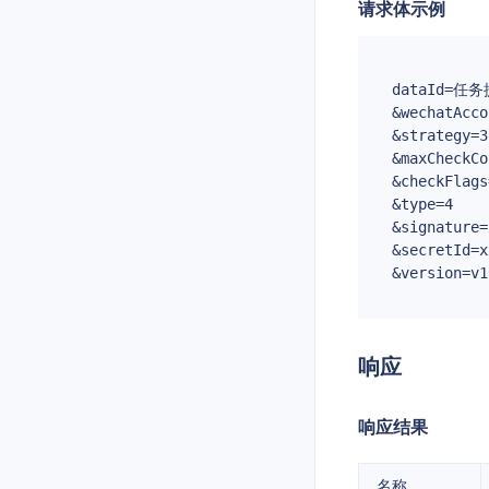
请求体示例
dataId=任务
&
wechatAcco
&
strategy=3
&
maxCheckCo
&
checkFlag
&
type=4
&
signature=
&
secretId=x
&
version=v1
响应
响应结果
名称