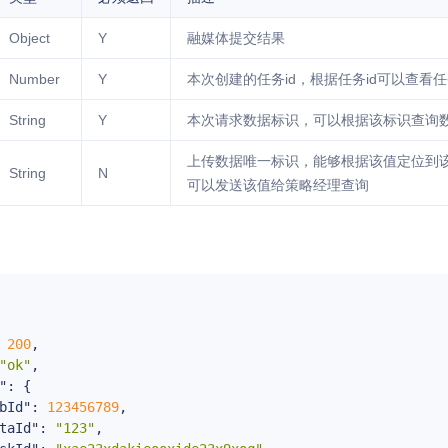
Object
Y
融媒体提交结果
Number
Y
本次创建的任务id，根据任务id可以查看
String
Y
本次请求数据标识，可以根据该标识查询
上传数据唯一标识，能够根据该值定位到
String
N
可以发送该值给策略经理查询
 
200
,

"ok"
,

"
: {

bId"
: 
123456789
,

taId"
: 
"123"
,
