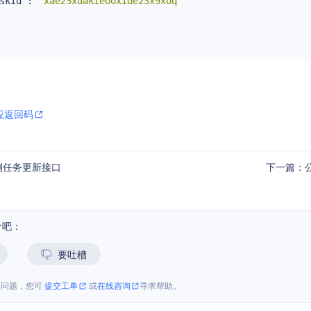
skId"
: 
"xae23xdakieooxide23x9xoq"
应返回码
测任务更新接口
下一篇：
价吧：
要吐槽
关问题，您可
提交工单
或
在线咨询
寻求帮助。