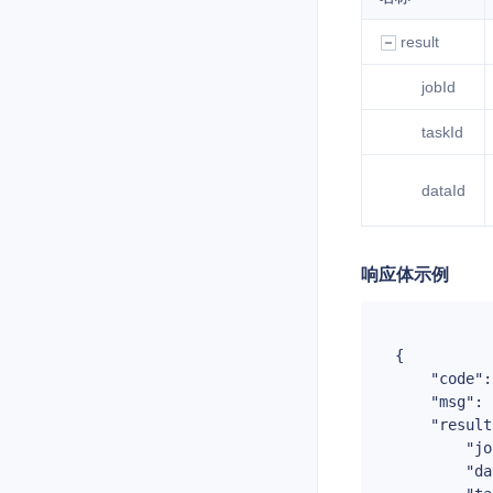
result
jobId
taskId
dataId
响应体示例
{

"code"
:
"msg"
: 
"result
"jo
"da