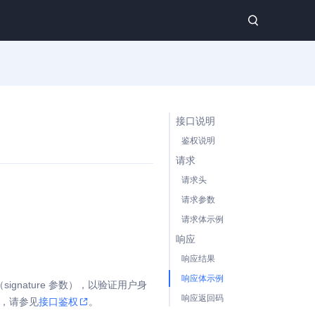
接口说明
鉴权说明
请求
请求头
请求参数
请求体示例
响应
响应结果
响应体示例
nature 参数），以验证用户身
响应返回码
息，请参见
接口鉴权
。