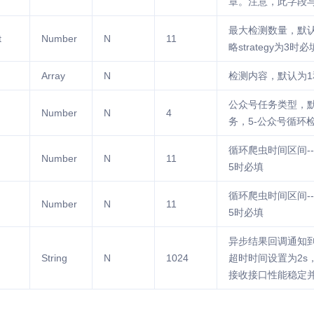
章。注意，此字段
最大检测数量，默认
t
Number
N
11
略strategy为3时必
Array
N
检测内容，默认为1
公众号任务类型，默
Number
N
4
务，5-公众号循环
循环爬虫时间区间--
Number
N
11
5时必填
循环爬虫时间区间--
Number
N
11
5时必填
异步结果回调通知到
String
N
1024
超时时间设置为2s
接收接口性能稳定