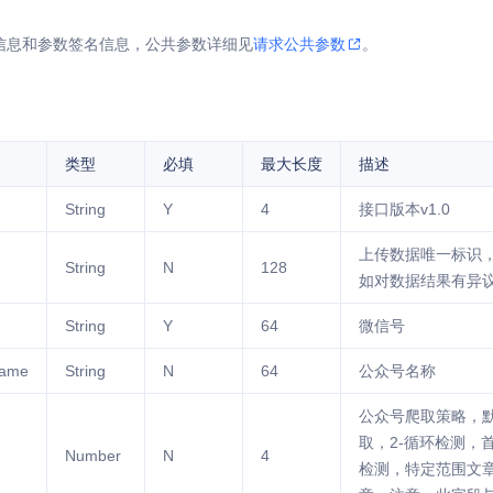
信息和参数签名信息，公共参数详细见
请求公共参数
。
类型
必填
最大长度
描述
String
Y
4
接口版本v1.0
上传数据唯一标识
String
N
128
如对数据结果有异
String
Y
64
微信号
Name
String
N
64
公众号名称
公众号爬取策略，默
取，2-循环检测，
Number
N
4
检测，特定范围文章