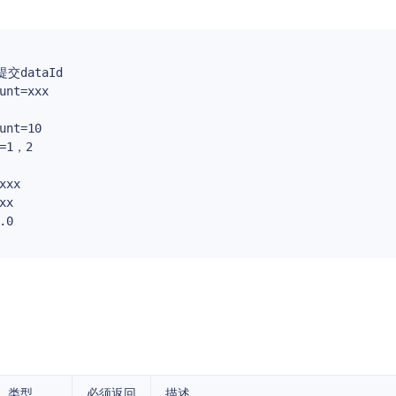
提交dataId
unt=xxx
unt=10
s=1，2
xxx
xx
.0
类型
必须返回
描述