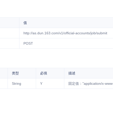
值
http://as.dun.163.com/v1/official-accounts/job/submit
POST
类型
必填
描述
String
Y
固定值："application/x-www-