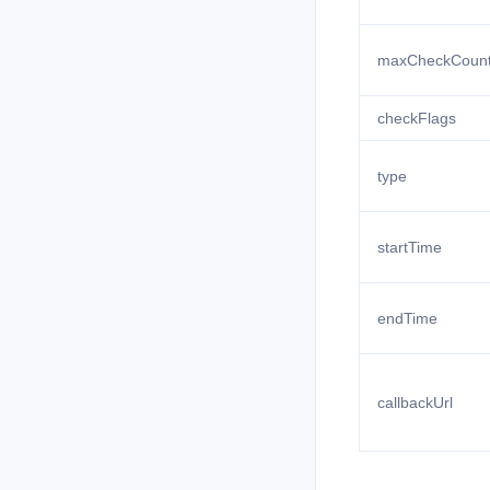
maxCheckCoun
checkFlags
type
startTime
endTime
callbackUrl