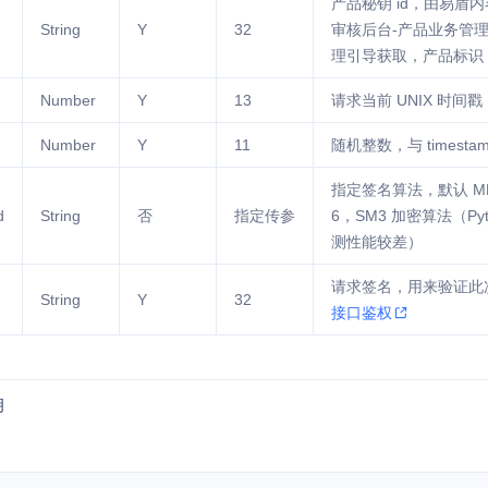
产品秘钥 id，由易盾
String
Y
32
审核后台-产品业务管
理引导获取，产品标识
Number
Y
13
请求当前 UNIX 时
Number
Y
11
随机整数，与 times
指定签名算法，默认 MD
d
String
否
指定传参
6，SM3 加密算法（Py
测性能较差）
请求签名，用来验证此
String
Y
32
接口鉴权
明