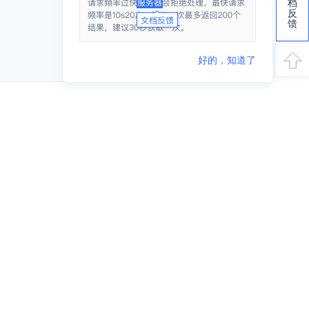
档
反
馈
好的，知道了