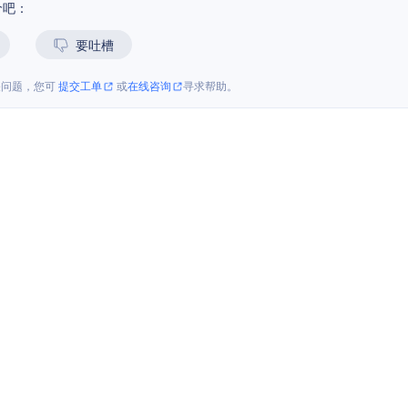
价吧：
要吐槽
关问题，您可
提交工单
或
在线咨询
寻求帮助。