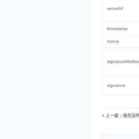
secretId
timestamp
nonce
signatureMetho
signature
上一篇：规范说