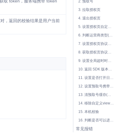
token，服务端携带 token
2. 预取号
3. 拉取授权页
4. 退出授权页
验比对，返回的校验结果是用户当前
5. 设置授权页自定义配置
6. 判断运营商类型(非必须)
7. 设置授权页协议复选框是否选中(授权页拉起之后调用，非必须)
8. 获取授权页协议复选框是否选中(授权页拉起之后调用，非必须)
9. 设置全局超时时间(非必须)
10. 返回 SDK 版本号(非必须)
11. 设置是否打开日志(方便排查问题，非必须)
12. 设置预取号携带额外参数(非必须)
13. 清预取号缓存(非必须)
14. 移除自定义view(非必须)
15. 本机校验
16. 判断是否可以进行一键登录(非必须)
常见报错