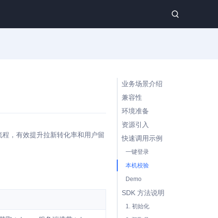
业务场景介绍
兼容性
环境准备
资源引入
证流程，有效提升拉新转化率和用户留
快速调用示例
一键登录
本机校验
Demo
SDK 方法说明
1. 初始化