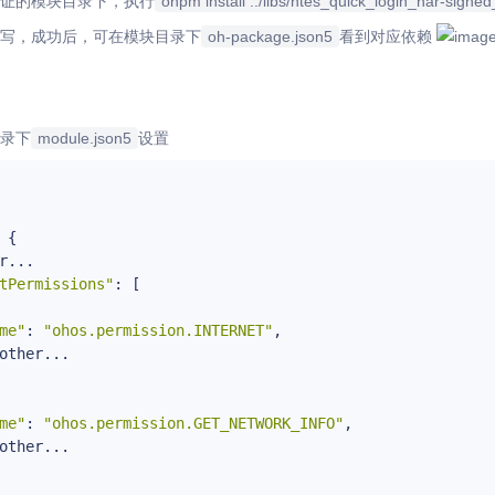
证的模块目录下，执行
ohpm install ../libs/ntes_quick_login_har-signe
写，成功后，可在模块目录下
oh-package.json5
看到对应依赖
录下
module.json5
设置
 {

r...

tPermissions"
: [

me"
: 
"ohos.permission.INTERNET"
,

other...

me"
: 
"ohos.permission.GET_NETWORK_INFO"
,

other...
