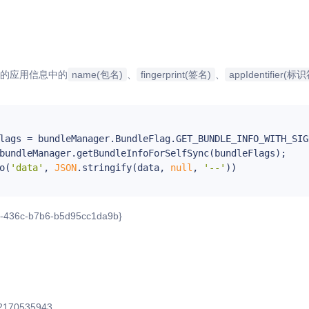
的应用信息中的
name(包名)
、
fingerprint(签名)
、
appIdentifier(标
o(
'data'
, 
JSON
.stringify(data, 
null
, 
'--'