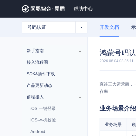
帮助中心
号码认证
开发文档
示
新手指南
鸿蒙号码认
2026.08.04 03:36:11
接入流程图
SDK&插件下载
直连三大运营商，一
产品更新动态
存率
前端接入
业务场景介绍
iOS-一键登录
iOS-本机校验
业务场景
说
Android