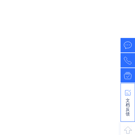
文
档
反
馈