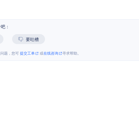
价吧：
要吐槽
关问题，您可
提交工单
或
在线咨询
寻求帮助。