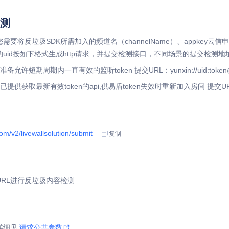
测
需要将反垃圾SDK所需加入的频道名（channelName）、appkey云信
的uid按如下格式生成http请求，并提交检测接口，不同场景的提交检测
许短期周期内一直有效的监听token 提交URL：yunxin://uid:token@ap
获取最新有效token的api,供易盾token失效时重新加入房间 提交URL：yunxi
om/v2/livewallsolution/submit
复制
RL进行反垃圾内容检测
详细见
请求公共参数