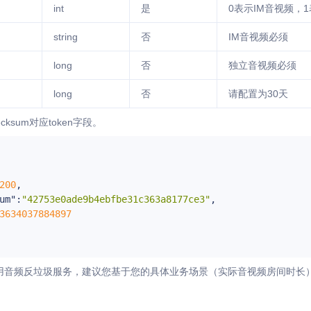
int
是
0表示IM音视频，
string
否
IM音视频必须
long
否
独立音视频必须
long
否
请配置为30天
ksum对应token字段。
200
,

um"
:
"42753e0ade9b4ebfbe31c363a8177ce3"
,

3634037884897
音频反垃圾服务，建议您基于您的具体业务场景（实际音视频房间时长）对exp