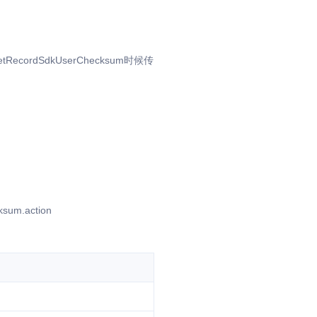
rdSdkUserChecksum时候传
ksum.action