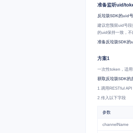
准备监听uid/tok
反垃圾SDK的uid
建议您预留uid号段
的uid保持一致，
准备反垃圾SDK的u
方案1
一次性token，
获取反垃圾SDK的房
1.调用RESTful API ：
2.传入以下字段
参数
channelName