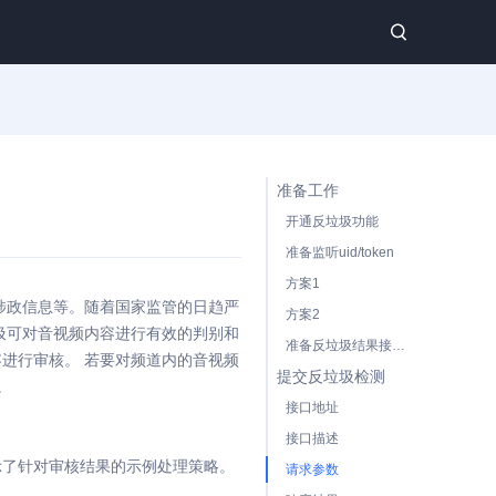
准备工作
开通反垃圾功能
准备监听uid/token
方案1
涉政信息等。随着国家监管的日趋严
方案2
圾可对音视频内容进行有效的判别和
准备反垃圾结果接收地址（callbackURL）
内容进行审核。 若要对频道内的音视频
提交反垃圾检测
。
接口地址
接口描述
示了针对审核结果的示例处理策略。
请求参数