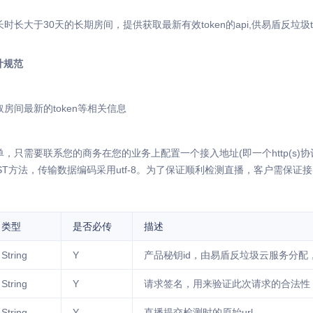
长大于30天的长期房间，提供获取最新有效token的api,供易盾反垃圾t
设计规范
房间最新的token等相关信息
，只需要联系您的商务在您的业务上配置一个接入地址(即一个http(s)协
POST方法，传输数据编码采用utf-8。为了保证顺利检测直播，客户需保证
类型
是否必传
描述
String
Y
产品秘钥id，由易盾反垃圾云服务分配
String
Y
请求签名，用来验证此次请求的合法性
String
Y
直播提交检测时的原始url