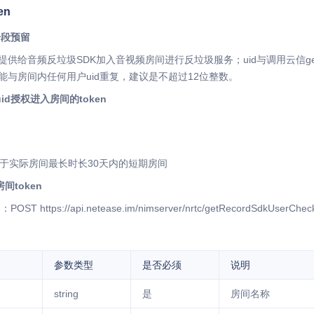
en
号段预留
提供给音频反垃圾SDK加入音视频房间进行反垃圾服务；uid与调用云信getReco
不能与房间内任何用户uid重复，建议是不超过12位整数。
id授权进入房间的token
适用于实际房间最长时长30天内的短期房间
间token
POST https://api.netease.im/nimserver/nrtc/getRecordSdkUserChec
参数类型
是否必须
说明
string
是
房间名称