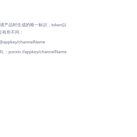
申请产品时生成的唯一标识，token以
地址有所不同：
pkey/channelName
n://appkey/channelName