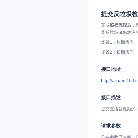
提交反垃圾检
完成
鉴权流程
后，您
及反垃圾SDK对应
场景1：短期房间，准备允
场景2：长期房间，已提供
接口地址
http://as.dun.163.c
接口描述
提交直播音视频的U
请求参数
公共参数已省略，