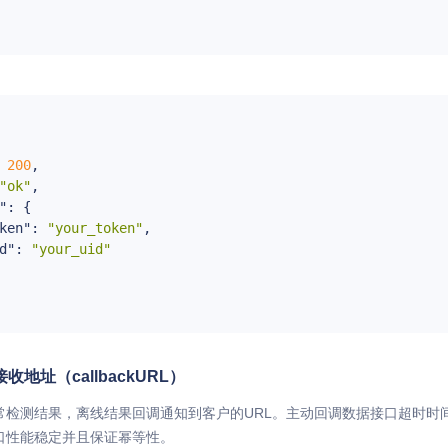
 
200
,

"ok"
,

"
: {

ken"
: 
"your_token"
,

d"
: 
"your_uid"
地址（callbackURL）
常检测结果，离线结果回调通知到客户的URL。主动回调数据接口超时时
口性能稳定并且保证幂等性。