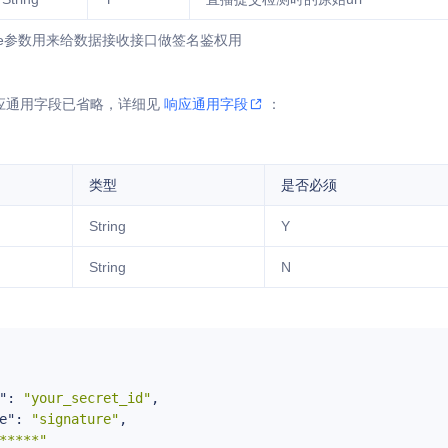
gnature参数用来给数据接收接口做签名鉴权用
应通用字段已省略，详细见
响应通用字段
：
类型
是否必须
String
Y
String
N
"
: 
"your_secret_id"
,

e"
: 
"signature"
,

*****"