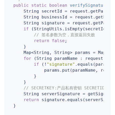
public
static
boolean
verifySignature
(H
    String secretId = request.getParame
    String businessId = request.getPara
    String signature = request.getParam
if
 (StringUtils.isEmpty(secretId) ||
// 签名参数为空，直接返回失败
return
false
;

    }

    Map<String, String> params = Maps.ne
for
 (String paramName : request.getP
if
 (!
"signature"
.equals(paramNam
            params.put(paramName, reques
        }

    }

// SECRETKEY:产品私有密钥 SECRETID
    String serverSignature = getSignatur
return
 signature.equals(serverSigna