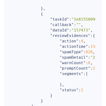
					}	}
            },

            {

"taskId"
:
"2e81550098974
"callback"
:
""
,

"dataId"
:
"157473"
,

"reviewEvidences"
:{

"action"
:
4
,

"actionTime"
:
158763
"spamType"
:
828
,

"spamDetail"
:
"2132"
,
"warnCount"
:
0
,

"promptCount"
:
2
,

"segments"
:[

                    ],

"status"
:
2
                }

            }
