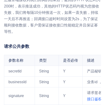
200时，表示推送成功，其他的HTTP状态码均视为您接收
失败，我们将每隔10分钟推送一次，如果一直失败，持续
一天后不再推送；回调接口超时时间设置为2s，为了保证
顺利接收数据，客户需保证接收接口性能稳定并且保证幂
等性。
请求公共参数
参数名称
类型
是否必传
描述
secretId
String
Y
产品秘钥 
businessId
String
Y
业务id 
请求签名
signature
String
Y
接口鉴权