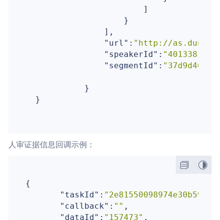
                        ]

                    }

                ],

"url"
:
"http://as.dun.16
"speakerId"
:
"401338"
,

"segmentId"
:
"37d9d4612a
            }

  }

人审证据信息回调示例：
{

"taskId"
:
"2e81550098974e30b59b6f
"callback"
:
""
,

"dataId"
:
"157473"
,
