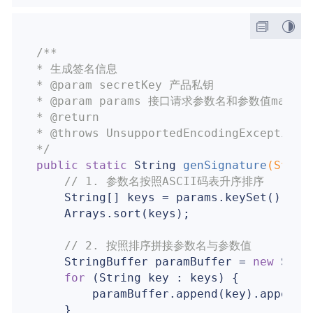
/**

* 生成签名信息

* 
@param
 secretKey 产品私钥

* 
@param
 params 接口请求参数名和参数值map，不包
* 
@return
* 
@throws
 UnsupportedEncodingException

*/
public
static
 String 
genSignature
(Strin
// 1. 参数名按照ASCII码表升序排序
    String[] keys = params.keySet().toA
    Arrays.sort(keys);

// 2. 按照排序拼接参数名与参数值
    StringBuffer paramBuffer = 
new
 Stri
for
 (String key : keys) {

        paramBuffer.append(key).append(
    }
