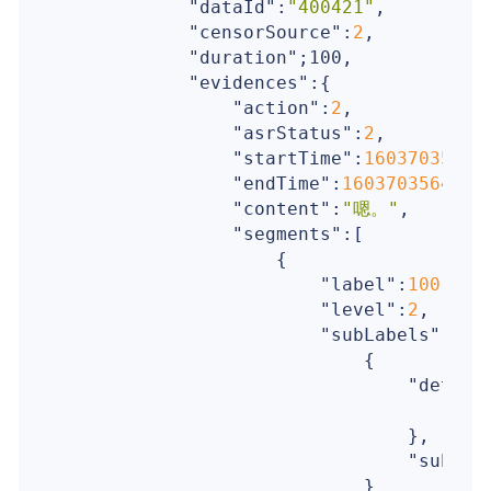
"dataId"
:
"400421"
,

"censorSource"
:
2
,

"duration"
;100,  

"evidences"
:{

"action"
:
2
,

"asrStatus"
:
2
,

"startTime"
:
16037035468
"endTime"
:
1603703564296
,
"content"
:
"嗯。"
,

"segments"
:[

                    {

"label"
:
100
,

"level"
:
2
,

"subLabels"
:[

                            {

"detail
"ev
                                },

"subLab
                            }
