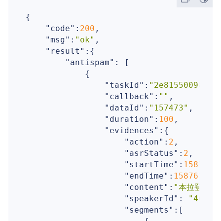
{

"code"
:
200
,

"msg"
:
"ok"
,

"result"
:{

"antispam"
: [

            {

"taskId"
:
"2e81550098974
"callback"
:
""
,

"dataId"
:
"157473"
,

"duration"
:
100
,  

"evidences"
:{

"action"
:
2
,

"asrStatus"
:
2
,

"startTime"
:
1587632
"endTime"
:
158763266
"content"
:
"本拉登"
,

"speakerId"
: 
"40113
"segments"
:[
