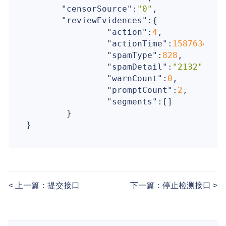
"censorSource"
:
"0"
,

"reviewEvidences"
:{

"action"
:
4
,

"actionTime"
:
1587634142
"spamType"
:
828
,

"spamDetail"
:
"2132"
,

"warnCount"
:
0
,

"promptCount"
:
2
,

"segments"
:[]

        }

上一篇：提交接口
下一篇：停止检测接口