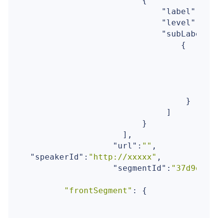
                        {

"label"
:
300
,
"level"
:
2
,

"subLabels"
                                {

"d
"e
                                       }
"s
                                 }

                             ]

                        }

                    ],

"url"
:
""
,

"speakerId"
:
"http://xxxxx"
,

"segmentId"
:
"37d9d461
"frontSegment"
: {
