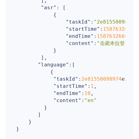
        ],

"asr"
: [

            {

"taskId"
:
"2e81550098974
"startTime"
:
15876326641
"endTime"
:
1587632666955
,
"content"
:
"击毙本拉登"
            }

        ],

"language"
:[

           {

"taskId"
:
2e81550098974
e30b5
"startTime"
:
1
,

"endTime"
:
10
,

"content"
:
"en"
         }

       ]

    }
