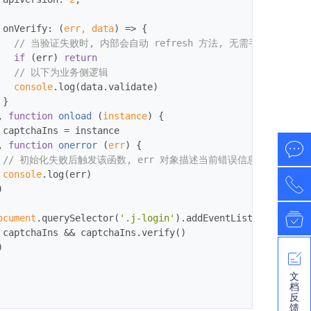
onVerify
: 
(
err, data
) =>
 {

// 当验证失败时, 内部会自动 refresh 方法, 无需手动再调用一
if
 (err) 
return
// 以下为业务侧逻辑
console
.log(data.validate)

}

, 
function
onload
 (
instance
) 
{

 captchaIns = instance

, 
function
onerror
 (
err
) 
{

// 初始化失败后触发该函数, err 对象描述当前错误信息
console
.log(err)



ocument
.querySelector(
'.j-login'
).addEventListener(
'clic
 captchaIns && captchaIns.verify()

)
文
档
反
馈