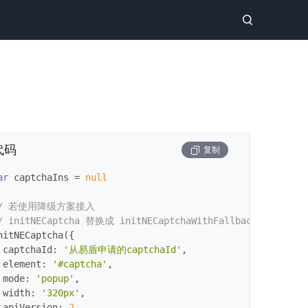
代码
复制
ar
 captchaIns = 
null
// 若使用降级方案接入
/ initNECaptcha 替换成 initNECaptchaWithFallback
nitNECaptcha({

captchaId
: 
'从易盾申请的captchaId'
,

element
: 
'#captcha'
,

mode
: 
'popup'
,

width
: 
'320px'
,

apiVersion
: 
2
,
