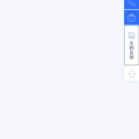
文
档
反
馈