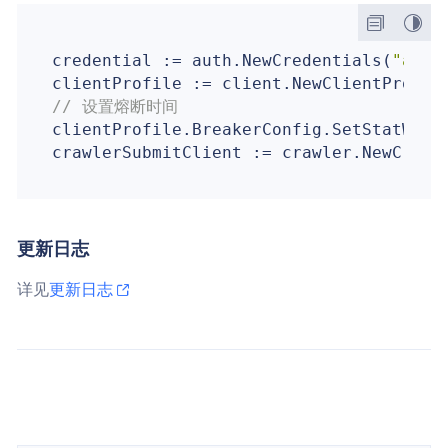
credential := auth.NewCredentials(
"acce
// 设置熔断时间
clientProfile.BreakerConfig.SetStatWind
更新日志
详见
更新日志