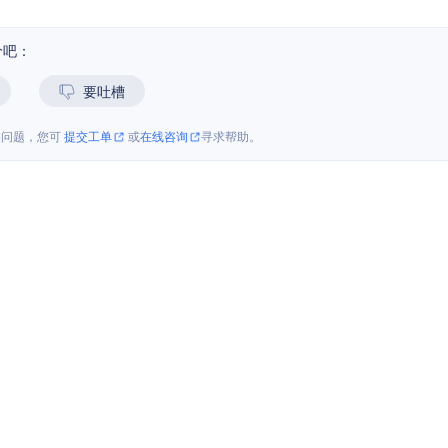
价吧：
要吐槽
关问题，您可
提交工单
或
在线咨询
寻求帮助。