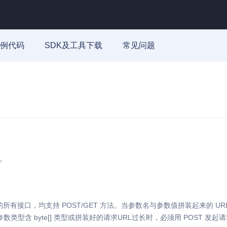
例代码
SDK及工具下载
常见问题
议。
有接口，均支持 POST/GET 方法。当参数名与参数值拼装起来的 URL
数类型含 byte[] 类型或拼装好的请求URL过长时，必须用 POST 发起