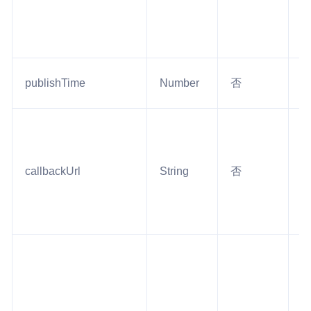
publishTime
Number
否
1
callbackUrl
String
否
2