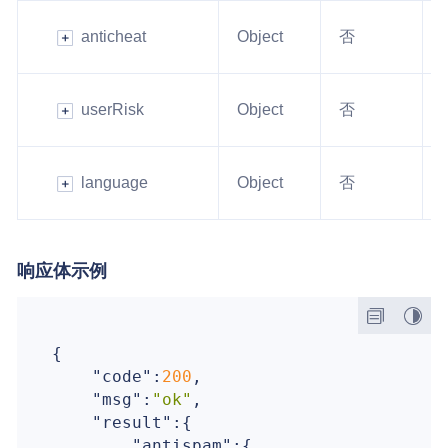
anticheat
Object
否
userRisk
Object
否
language
Object
否
响应体示例
{

"code"
:
200
,

"msg"
:
"ok"
,

"result"
:{

"antispam"
:{
