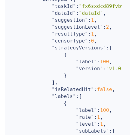
"taskId"
:
"fx6sxdcd89fvbvg49
"dataId"
:
"dataId"
,

"suggestion"
:
1
,

"suggestionLevel"
:
2
,

"resultType"
:
1
,

"censorType"
:
0
,

"strategyVersions"
:[

                {

"label"
:
100
,

"version"
:
"v1.0"
                }

            ],

"isRelatedHit"
:
false
,

"labels"
:[

                {

"label"
:
100
,

"rate"
:
1
,

"level"
:
1
,

"subLabels"
:[
