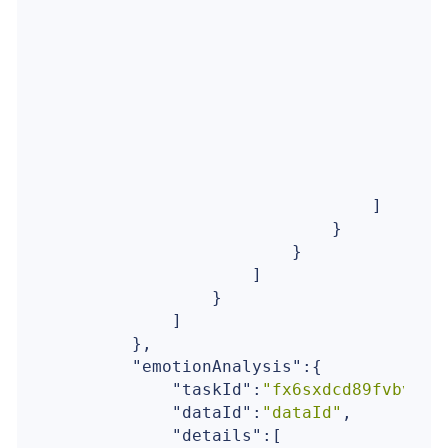
                                        
                                        
                                        
                                    }

                                ]

                            }

                        }

                    ]

                }

            ]

        },

"emotionAnalysis"
:{

"taskId"
:
"fx6sxdcd89fvbvg49
"dataId"
:
"dataId"
,

"details"
:[
