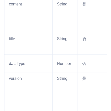
content
String
是
1
title
String
否
5
dataType
Number
否
4
version
String
是
4