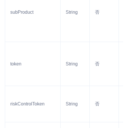
subProduct
String
否
3
token
String
否
2
riskControlToken
String
否
2