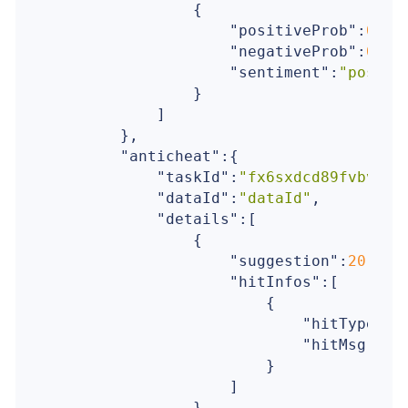
                {

"positiveProb"
:
0.5
,

"negativeProb"
:
0
,

"sentiment"
:
"positi
                }

            ]

        },

"anticheat"
:{

"taskId"
:
"fx6sxdcd89fvbvg49
"dataId"
:
"dataId"
,

"details"
:[

                {

"suggestion"
:
20
,

"hitInfos"
:[

                        {

"hitType"
:
5
,
"hitMsg"
:
"无
                        }

                    ]

                }
