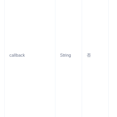
callback
String
否
2