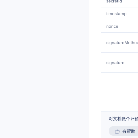
secretId
timestamp
nonce
signatureMetho
signature
对文档做个评
有帮助