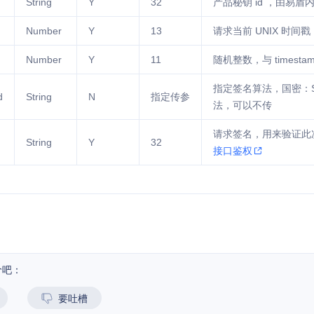
String
Y
32
产品秘钥 id ，由易
Number
Y
13
请求当前 UNIX 时
Number
Y
11
随机整数，与 times
指定签名算法，国密：S
d
String
N
指定传参
法，可以不传
请求签名，用来验证此
String
Y
32
接口鉴权
价吧：
要吐槽