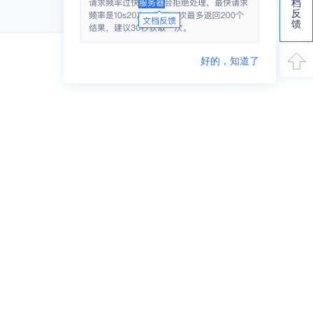
档
反
馈
好的，知道了