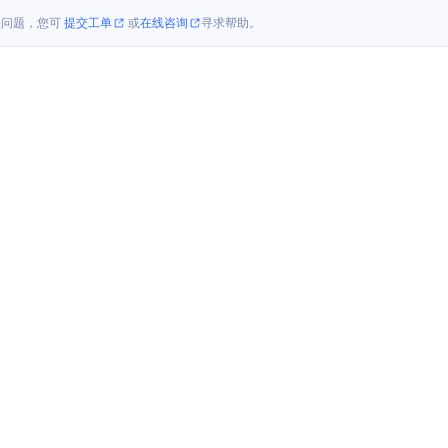
关问题，您可
提交工单
或
在线咨询
寻求帮助。