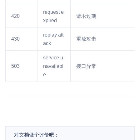
request e
420
请求过期
xpired
replay att
430
重放攻击
ack
service u
503
navailabl
接口异常
e
对文档做个评价吧：