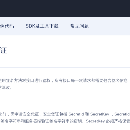
例代码
SDK及工具下载
常见问题
证
用签名方法对接口进行鉴权，所有接口每一次请求都需要包含签名信息（sig
意篡改。
前，需申请安全凭证，安全凭证包括 SecretId 和 SecretKey ，Secret
于加密签名字符串和服务器端验证签名字符串的密钥。SecretKey 必须严格