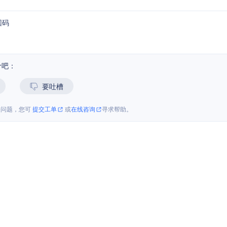
回码
价吧：
要吐槽
关问题，您可
提交工单
或
在线咨询
寻求帮助。