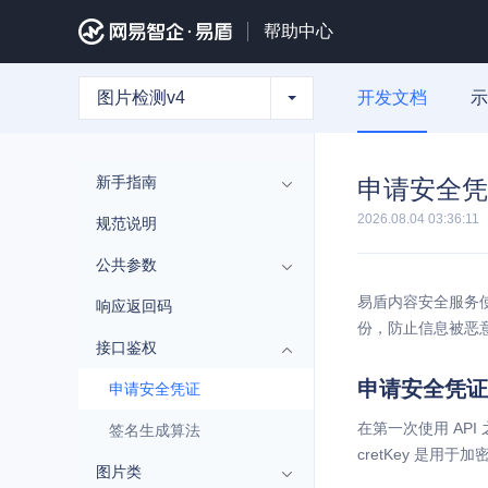
帮助中心
图片检测v4
开发文档
示
新手指南
申请安全凭
2026.08.04 03:36:11
规范说明
公共参数
易盾内容安全服务使
响应返回码
份，防止信息被恶
接口鉴权
申请安全凭证
申请安全凭证
在第一次使用 API 之
签名生成算法
cretKey 是用
图片类