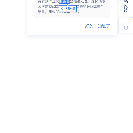
档
反
馈
好的，知道了